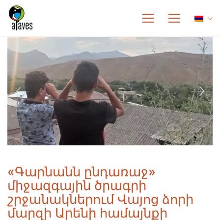
«Գարնանն ընդառաջ»
միջազգային ծրագրի
շրջանակներում Վայոց ձորի
մարզի Արենի համայնքի