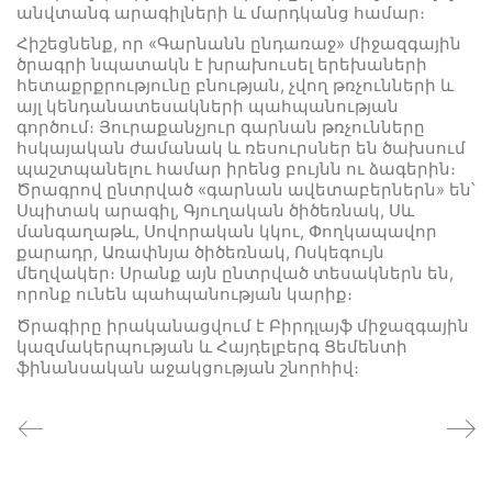
անվտանգ արագիլների և մարդկանց համար։
Հիշեցնենք, որ «Գարնանն ընդառաջ» միջազգային
ծրագրի նպատակն է խրախուսել երեխաների
հետաքրքրությունը բնության, չվող թռչունների և
այլ կենդանատեսակների պահպանության
գործում։ Յուրաքանչյուր գարնան թռչունները
հսկայական ժամանակ և ռեսուրսներ են ծախսում
պաշտպանելու համար իրենց բույնն ու ձագերին։
Ծրագրով ընտրված «գարնան ավետաբերներն» են՝
Սպիտակ արագիլ, Գյուղական ծիծեռնակ, Սև
մանգաղաթև, Սովորական կկու, Փողկապավոր
քարադր, Առափնյա ծիծեռնակ, Ոսկեգույն
մեղվակեր։ Սրանք այն ընտրված տեսակներն են,
որոնք ունեն պահպանության կարիք։
Ծրագիրը իրականացվում է Բիրդլայֆ միջազգային
կազմակերպության և Հայդելբերգ Ցեմենտի
ֆինանսական աջակցության շնորհիվ։