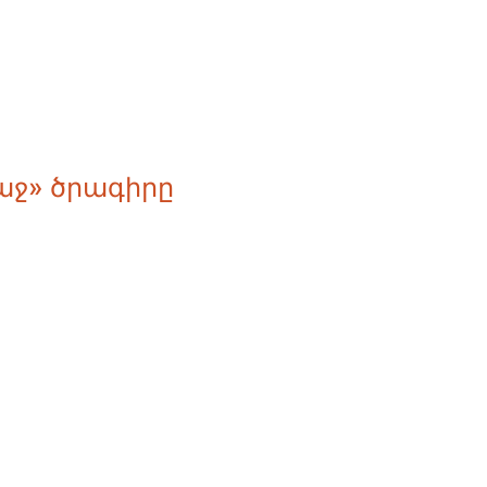
աջ» ծրագիրը