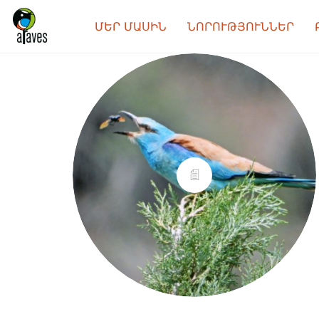
ՄԵՐ ՄԱՍԻՆ
ՆՈՐՈՒԹՅՈՒՆՆԵՐ