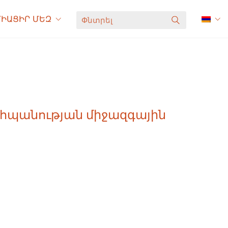
ՄԻԱՑԻՐ ՄԵԶ
Փ
ն
տ
ր
ե
լ
պահպանության միջազգային