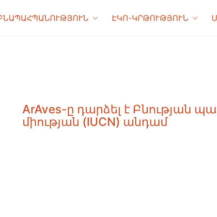
ԲՆԱՊԱՀՊԱՆՈՒԹՅՈՒՆ
ԷԿՈ-ԿՐԹՈՒԹՅՈՒՆ
ArAves-ը դարձել է Բնության 
միության (IUCN) անդամ