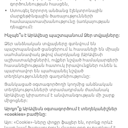
գործունեության հասցեն,
Ստուգել երրորդ անձանց էլեկտրոնային
մարքեթինգային ծառայությունների
համապատասխանությունը (առկայության
դեպքում):
Ինչպե՞ս է
ԱրԱվեսը
պաշտպանում Ձեր տվյալները:
Ձեր անձնական տվյալները գտնվում են
պաշտպանված ցանցերում և հասանելի են միայն
սահմանափակ թվով մարդկանց (ԱրԱվեսի
աշխատակիցների), ովքեր նշված համակարգերի
հասանելիության հատուկ իրավունքներ ունեն և
պարտավոր են պահպանել նշված
տեղեկությունների գաղտնիությունը:
Ցանկացած օգտագործողի կողմից անձնական
տեղեկությունների տրամադրման ժամանակ
ԱրԱվեսը կիրառում է անվտանգության մի շարք
միջոցներ:
Արդյո՞ք
ԱրԱվեսն
օգտագործում է տեղեկանիշներ
«cookies» բաժինը:
Այո: «Cookie»-ները փոքր ֆայլեր են, որոնք որևէ
կայք կամ ծառայություն մատուցող ուղարկում է