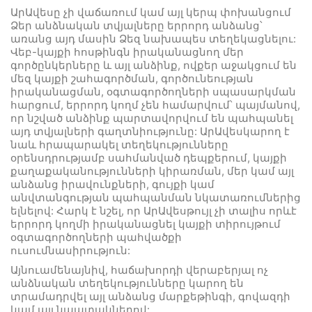
ԱրԱվեսը չի վաճառում կամ այլ կերպ փոխանցում
Ձեր անձնական տվյալները երրորդ անձանց՝
առանց այդ մասին Ձեզ նախապես տեղեկացնելու:
Վեբ-կայքի հոսթինգն իրականացնող մեր
գործընկերները և այլ անձինք, ովքեր աջակցում են
մեզ կայքի շահագործման, գործունեության
իրականացման, օգտագործողների սպասարկման
հարցում, երրորդ կողմ չեն համարվում՝ պայմանով,
որ նշված անձինք պարտավորվում են պահպանել
այդ տվյալների գաղտնիությունը: ԱրԱվեսկարող է
նաև հրապարակել տեղեկությունները
օրենսդրությամբ սահմանված դեպքերում, կայքի
քաղաքականությունների կիրառման, մեր կամ այլ
անձանց իրավունքների, գույքի կամ
անվտանգության պահպանման նկատառումներից
ելնելով: Հարկ է նշել, որ ԱրԱվեսթույլ չի տալիս որևէ
երրորդ կողմի իրականացնել կայքի տիրույթում
օգտագործողների պահվածքի
ուսումնասիրություն:
Այնուամենայնիվ, հաճախորդի վերաբերյալ ոչ
անձնական տեղեկությունները կարող են
տրամադրվել այլ անձանց մարքեթինգի, գովազդի
կամ այլ նպատակներով: