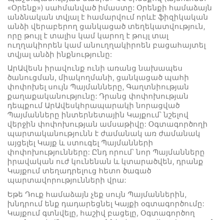
«Օրենք») սահմանված իմաստը: Օրենքի համաձայն
անձնական տվյալ է համարվում որևէ ֆիզիկական
անձի վերաբերող ցանկացած տեղեկատվություն,
որը թույլ է տալիս կամ կարող է թույլ տալ
ուղղակիորեն կամ անուղղակիրոեն բացահայտել
տվյալ անձի ինքնությունը:
ԱրԱվեսն իրավունք ունի առանց նախապես
ծանուցման, միակողմանի, ցանկացած պահի
փոփոխել սույն Պայմանները, Գաղտնիության
քաղաքականությունը: Դրանց փոփոխության
դեպքում ԱրԱվեսկհրապարակի նորացված
Պայմանները ինտերնետային Կայքում՝ նշելով
վերջին փոփոխության ամսաթիվը: Օգտագործողի
պարտականությունն է ժամանակ առ ժամանակ
այցելել Կայք և ստուգել Պայմանների
փոփոխությունները: Ընդ որում՝ նոր Պայմանները
իրավական ուժ կունենան և կտարածվեն, դրանք
Կայքում տեղադրելուց հետո ծագած
պարտավորությունների վրա:
Եթե Դուք համաձայն չեք սույն Պայմաններին,
խնդրում ենք դադարեցնել Կայքի օգտագործումը:
Կայքում գտնվելը, հաշիվ բացելը, Օգտագործող