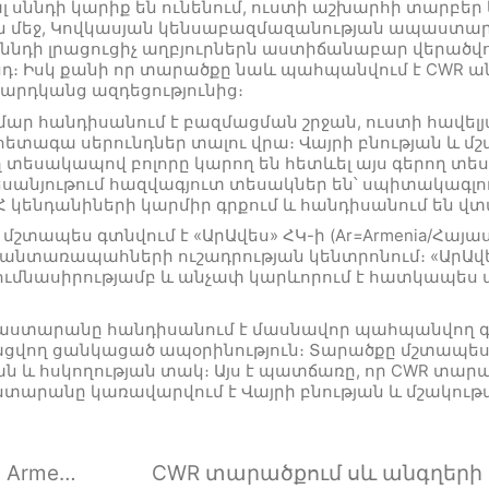
լ սննդի կարիք են ունենում, ուստի աշխարհի տարբեր 
յան մեջ, Կովկասյան կենսաբազմազանության ապաստար
դի լրացուցիչ աղբյուրներն աստիճանաբար վերածվո
ւնդ։ Իսկ քանի որ տարածքը նաև պահպանվում է CWR
արդկանց ազդեցությունից։
մար հանդիսանում է բազմացման շրջան, ուստի հավելյ
 հետագա սերունդներ տալու վրա։ Վայրի բնության և
 տեսակապով բոլորը կարող են հետևել այս գերող տե
եսանյութում հազվագյուտ տեսակներ են՝ սպիտակագլու
ՀՀ կենդանիների կարմիր գրքում և հանդիսանում են 
տապես գտնվում է «ԱրԱվես» ՀԿ-ի (Ar=Armenia/Հայաստ
տառապահների ուշադրության կենտրոնում։ «ԱրԱվես
ւմնասիրությամբ և անչափ կարևորում է հատկապես ա
տարանը հանդիսանում է մասնավոր պահպանվող գոտի
ացվող ցանկացած ապօրինություն։ Տարածքը մշտապե
 և հսկողության տակ։ Այս է պատճառը, որ CWR տար
տարանը կառավարվում է Վայրի բնության և մշակու
Black-throated Thrush wintering in Armenia