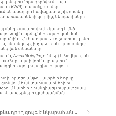
երկրներում իրագործվում է այս
անի (CWR) տարածքում մեր
ւմ են անգղերի հավաքատեղիի, որտեղ
 անտառապահների կողմից, կենդանիների
ալ սննդի ապահովումը կարող է մեծ
 մշակութային արժեքների պահպանման
սարանին։ Այն հատկապես ուշագրավ կլինի
խ, սև անգղեր, ինչպես նաև՝ գառնանգղ։
վտանգված տեսակներ։
ան, Aves=Birds/Թռչուններ) և Կովկասյան
» ՀԿ-ը ակտիվորեն զբաղվում է
նգղերի պոպուլյացիայի կայուն
, որտեղ անթույլատրելի է որսը,
ս գտնվում է անտառապահների ու
ածքում կարելի է հանդիպել տարատեսակ
թային արժեքների պահպանման
CWR տարածքում սև անգղերի բնադրող զույգ է նկարահանվել