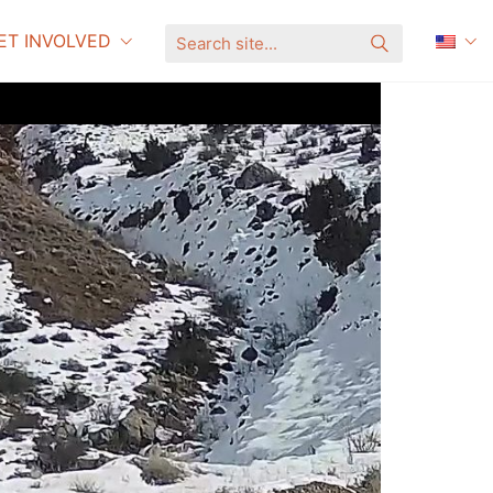
ET INVOLVED
S
e
a
r
c
h
s
i
t
e
.
.
.