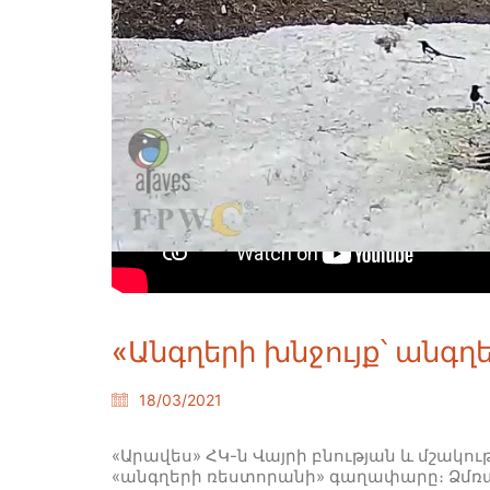
«Անգղերի խնջույք՝ անգղ
18/03/2021
«Արավես» ՀԿ-ն Վայրի բնության և մշա
«անգղերի ռեստորանի» գաղափարը։ Ձմռան