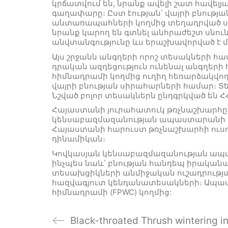
կրճատվում են, նրանք ավելի շատ հավելյա
գաղափարը։ Ըստ էության՝ վայրի բնութ
անտառապահների կողմից տեղադրված սնն
նրանք կարող են գտնել անհրաժեշտ սնո
անվտանգությունը ևս երաշխավորված է մ
Այս շրջանն անգղերի որոշ տեսակների հա
դրական ազդեցություն ունենալ անգղերի
հիմնադրամի կողմից ուղիղ հեռարձակվող
վայրի բնության սիրահարների համար։ Տ
Նշված բոլոր տեսակներն ընդգրկված են 
Հայաստանի յուրահատուկ թռչնաշխարհը մշ
կենսաբազմազանության ապաստարանի ան
Հայաստանի հարուստ թռչնաշխարհի ուսո
դինամիկան։
Կովկասյան կենսաբազմազանության ապաս
ինչպես նաև՝ բնության հանդեպ իրական
տեսախցիկների անմիջական ուշադրության
հազվագյուտ կենդանատեսակների։ Ապաս
հիմնադրամի (FPWC) կողմից: